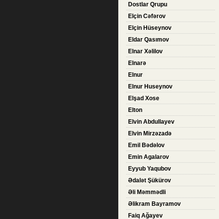
Dostlar Qrupu
Elçin Cəfərov
Elçin Hüseynov
Eldar Qasımov
Elnar Xəlilov
Elnarə
Elnur
Elnur Huseynov
Elşad Xose
Elton
Elvin Abdullayev
Elvin Mirzəzadə
Emil Bədəlov
Emin Agalarov
Eyyub Yaqubov
Ədalət Şükürov
Əli Məmmədli
Əlikram Bayramov
Faiq Ağayev