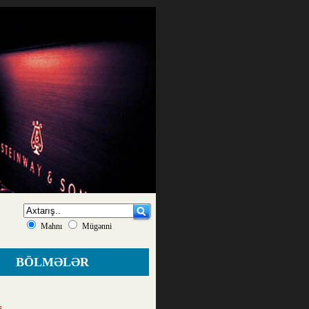
Mahnı
Mügənni
BÖLMƏLƏR