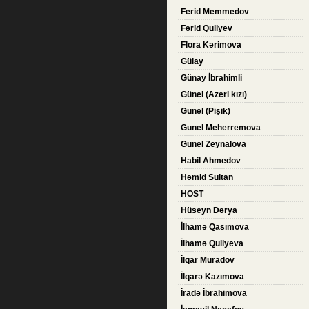
Ferid Memmedov
Fərid Quliyev
Flora Kərimova
Gülay
Günay İbrahimli
Günel (Azeri kızı)
Günel (Pişik)
Gunel Meherremova
Günel Zeynalova
Habil Ahmedov
Həmid Sultan
HOST
Hüseyn Dərya
İlhamə Qasımova
İlhamə Quliyeva
İlqar Muradov
İlqarə Kazımova
İradə İbrahimova