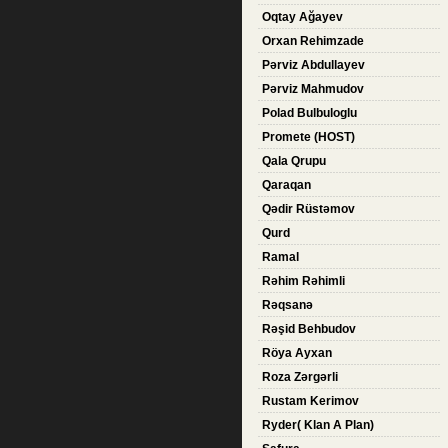
Oqtay Ağayev
Orxan Rehimzade
Pərviz Abdullayev
Pərviz Mahmudov
Polad Bulbuloglu
Promete (HOST)
Qala Qrupu
Qaraqan
Qədir Rüstəmov
Qurd
Ramal
Rəhim Rəhimli
Rəqsanə
Rəşid Behbudov
Röya Ayxan
Roza Zərgərli
Rustam Kerimov
Ryder( Klan A Plan)