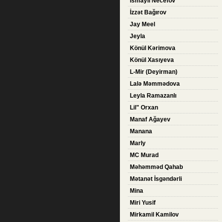
İsmayil Necefov
İzzət Bağırov
Jay Meel
Jeyla
Könül Kərimova
Könül Xasıyeva
L-Mir (Deyirman)
Lalə Məmmədova
Leyla Ramazanlı
Lil" Orxan
Manaf Ağayev
Manana
Marly
MC Murad
Məhəmməd Qahab
Mətanət İsgəndərli
Mina
Miri Yusif
Mirkamil Kamilov