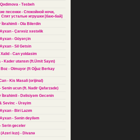
 Qədimova - Təsbeh
кие песенки - Спокойной ночи,
Спят усталые игрушки [баю-бай]
 İbrahimli - Ola Bilerdin
Ayxan - Çarəsiz xəstəlik
 Ayxan - Göyərçin
Ayxan - Sil Getsin
 Xalid - Can yoldasim
a - Kader utansın (ft.Ümit Sayın)
 Boz - Olmuyor (ft Oğuz Berkay
Can - Kis Masali (orijinal)
- Senin ucun (ft. Nadir Qafarzade)
 İbrahimli - Dəlisiyəm Gecənin
 & Sevinc - Ürəyim
Ayxan - Biri Lazım
Ayxan - Sənin deyiləm
 - Serin geceler
(Azeri kızı) - Divanə