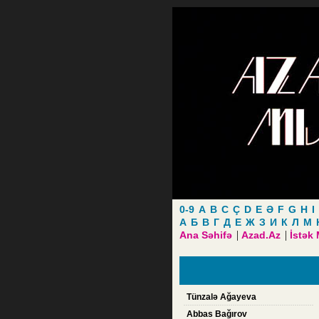
0-9
A
B
C
Ç
D
E
Ə
F
G
H
I
А
Б
В
Г
Д
Е
Ж
З
И
К
Л
М
|
|
Ana Səhifə
Azad.Az
İstək
Tünzalə Ağayeva
Abbas Bağırov