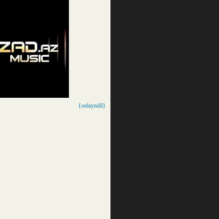
{onlayndil}