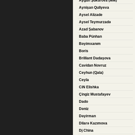
Aygün Şükürova (MM)
Aynişan Quliyeva
Aysel Alizade
Aysel Teymurzadə
Azad Şabanov
Baba Pünhan
Bəyimxanım
Boris
Brilliant Dadaşova
Cavidan Novruz
Ceyhun (Qala)
Ceyla
CiN Elishka
Çingiz Mustafayev
Dado
Dəniz
Dəyirman
Dilarə Kazımova
Dj China