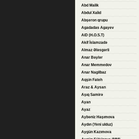
Abd Malik
Abdul Xalid
Abşeron qrupu
Agadadas Agayev
AiD (H.O.S.T)
Akif İslamzadə
Almaz Ələsgərli
Anar Bəylər
Anar Memmedov
Anar Nagilbaz
Aqşin Fateh
Araz & Aysan
Aşıq Samirə
Ayan
Ayaz
Aybəniz Haşımova
Aydın (Yeni ulduz)
Aygün Kazımova