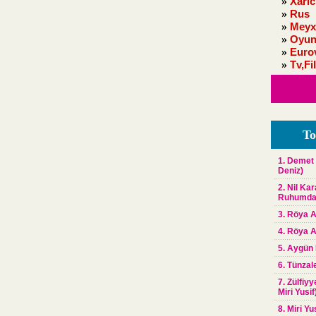
»
Xaric
»
Rus
»
Meyx
»
Oyun
»
Euro
»
Tv,Fi
To
1. Demet 
Deniz)
2. Nil Ka
Ruhumd
3. Röya A
4. Röya A
5. Aygün
6. Tünzal
7. Zülfiy
Miri Yusif
8. Miri Yu