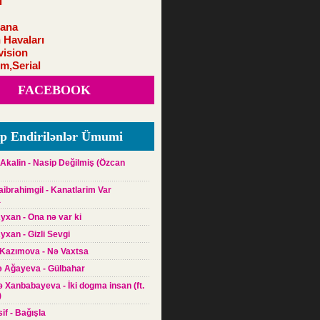
i
ana
 Havaları
vision
lm,Serial
FACEBOOK
p Endirilənlər Ümumi
Akalin - Nasip Değilmiş (Özcan
raibrahimgil - Kanatlarim Var
a
yxan - Ona nə var ki
yxan - Gizli Sevgi
 Kazımova - Nə Vaxtsa
ə Ağayeva - Gülbahar
yə Xanbabayeva - İki dogma insan (ft.
)
sif - Bağışla