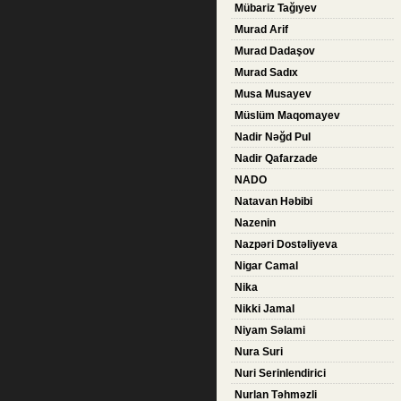
Mübariz Tağıyev
Murad Arif
Murad Dadaşov
Murad Sadıx
Musa Musayev
Müslüm Maqomayev
Nadir Nəğd Pul
Nadir Qafarzade
NADO
Natavan Həbibi
Nazenin
Nazpəri Dostəliyeva
Nigar Camal
Nika
Nikki Jamal
Niyam Səlami
Nura Suri
Nuri Serinlendirici
Nurlan Təhməzli