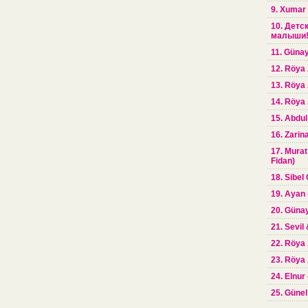
9. Xumar
10. Детс
малыши! 
11. Günay
12. Röya 
13. Röya
14. Röya 
15. Abdul
16. Zarin
17. Murat
Fidan)
18. Sibel 
19. Ayan 
20. Günay
21. Sevil
22. Röya 
23. Röya 
24. Elnur
25. Günel 