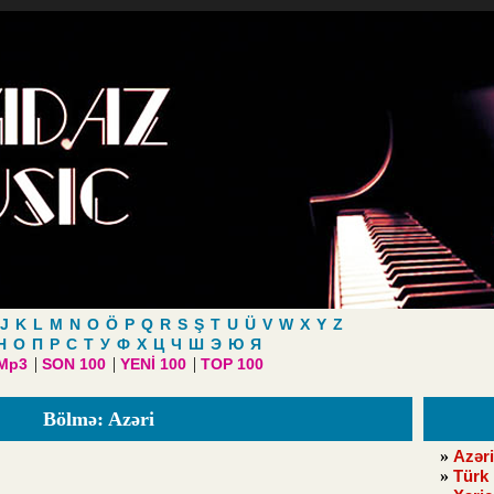
J
K
L
M
N
O
Ö
P
Q
R
S
Ş
T
U
Ü
V
W
X
Y
Z
Н
О
П
Р
С
Т
У
Ф
Х
Ц
Ч
Ш
Э
Ю
Я
|
|
|
 Mp3
SON 100
YENİ 100
TOP 100
Bölmə: Azəri
»
Azəri
»
Türk