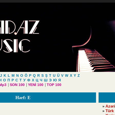
J
K
L
M
N
O
Ö
P
Q
R
S
Ş
T
U
Ü
V
W
X
Y
Z
Н
О
П
Р
С
Т
У
Ф
Х
Ц
Ч
Ш
Э
Ю
Я
|
|
|
 Mp3
SON 100
YENİ 100
TOP 100
Hərf: Е
»
Azəri
»
Türk