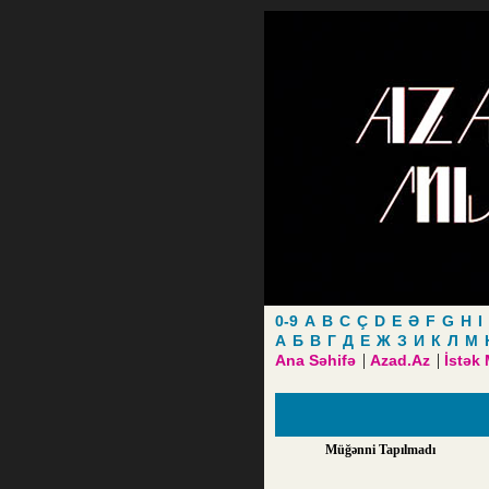
0-9
A
B
C
Ç
D
E
Ə
F
G
H
I
А
Б
В
Г
Д
Е
Ж
З
И
К
Л
М
|
|
Ana Səhifə
Azad.Az
İstək
Müğənni Tapılmadı