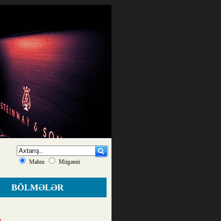
Mahnı
Mügənni
BÖLMƏLƏR