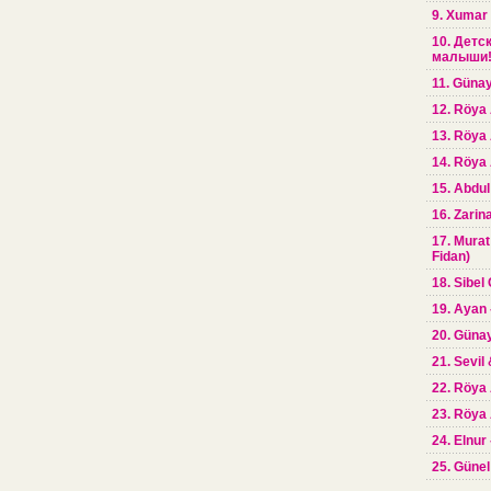
9. Xumar
10. Детс
малыши! 
11. Günay
12. Röya 
13. Röya
14. Röya 
15. Abdul
16. Zarin
17. Murat
Fidan)
18. Sibel 
19. Ayan 
20. Günay
21. Sevil
22. Röya 
23. Röya 
24. Elnur
25. Günel 