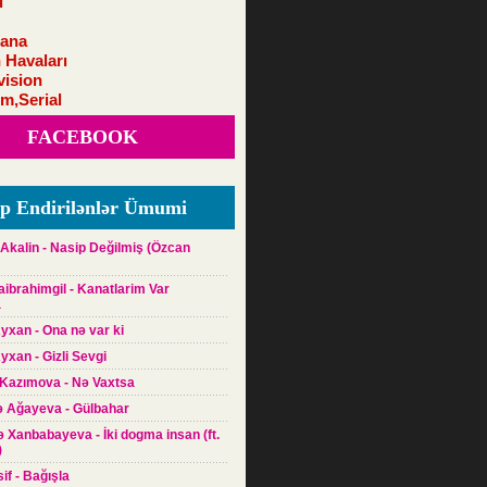
i
ana
 Havaları
vision
lm,Serial
FACEBOOK
p Endirilənlər Ümumi
Akalin - Nasip Değilmiş (Özcan
raibrahimgil - Kanatlarim Var
a
yxan - Ona nə var ki
yxan - Gizli Sevgi
 Kazımova - Nə Vaxtsa
ə Ağayeva - Gülbahar
yə Xanbabayeva - İki dogma insan (ft.
)
sif - Bağışla