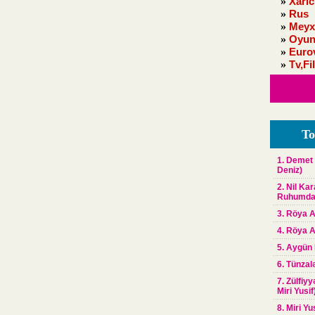
»
Xaric
»
Rus
»
Meyx
»
Oyun
»
Euro
»
Tv,Fi
To
1. Demet 
Deniz)
2. Nil Ka
Ruhumd
3. Röya A
4. Röya A
5. Aygün
6. Tünzal
7. Zülfiy
Miri Yusif
8. Miri Yu