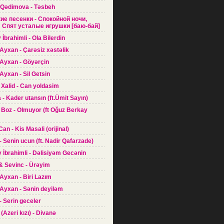
 Qədimova - Təsbeh
кие песенки - Спокойной ночи,
Спят усталые игрушки [баю-бай]
 İbrahimli - Ola Bilerdin
Ayxan - Çarəsiz xəstəlik
 Ayxan - Göyərçin
Ayxan - Sil Getsin
 Xalid - Can yoldasim
a - Kader utansın (ft.Ümit Sayın)
 Boz - Olmuyor (ft Oğuz Berkay
Can - Kis Masali (orijinal)
- Senin ucun (ft. Nadir Qafarzade)
 İbrahimli - Dəlisiyəm Gecənin
 & Sevinc - Ürəyim
Ayxan - Biri Lazım
Ayxan - Sənin deyiləm
 - Serin geceler
(Azeri kızı) - Divanə