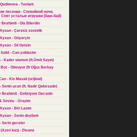
 Qədimova - Təsbeh
кие песенки - Спокойной ночи,
Спят усталые игрушки [баю-бай]
 İbrahimli - Ola Bilerdin
Ayxan - Çarəsiz xəstəlik
 Ayxan - Göyərçin
Ayxan - Sil Getsin
 Xalid - Can yoldasim
a - Kader utansın (ft.Ümit Sayın)
 Boz - Olmuyor (ft Oğuz Berkay
Can - Kis Masali (orijinal)
- Senin ucun (ft. Nadir Qafarzade)
 İbrahimli - Dəlisiyəm Gecənin
 & Sevinc - Ürəyim
Ayxan - Biri Lazım
Ayxan - Sənin deyiləm
 - Serin geceler
(Azeri kızı) - Divanə