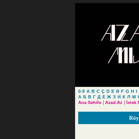
0-9
A
B
C
Ç
D
E
Ə
F
G
H
I
А
Б
В
Г
Д
Е
Ж
З
И
К
Л
М
|
|
Ana Səhifə
Azad.Az
İstək
Röy