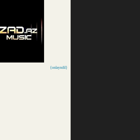
{onlayndil}