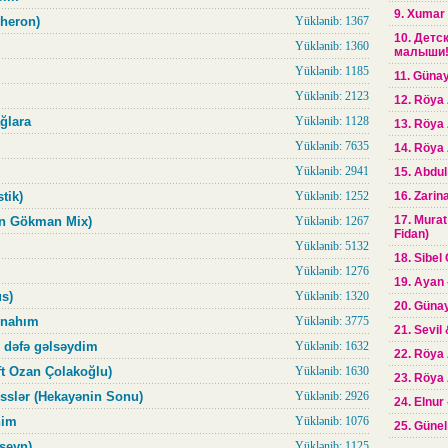
9. Xumar
Sheron)
Yüklənib: 1367
10. Детс
Yüklənib: 1360
малыши! 
Yüklənib: 1185
11. Günay
Yüklənib: 2123
12. Röya 
ğlara
Yüklənib: 1128
13. Röya
Yüklənib: 7635
14. Röya 
Yüklənib: 2941
15. Abdul
tik)
Yüklənib: 1252
16. Zarin
17. Murat
an Gökman Mix)
Yüklənib: 1267
Fidan)
Yüklənib: 5132
18. Sibel 
Yüklənib: 1276
19. Ayan 
s)
Yüklənib: 1320
20. Günay
ünahım
Yüklənib: 3775
21. Sevil
i dəfə gəlsəydim
Yüklənib: 1632
22. Röya 
(ft Ozan Çolakoğlu)
Yüklənib: 1630
23. Röya 
isslər (Hekayənin Sonu)
Yüklənib: 2926
24. Elnur
nim
Yüklənib: 1076
25. Günel 
seyn)
Yüklənib: 1125