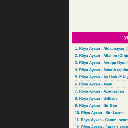
M
1. Röya Ayxan - Aldatmayaq (
2. Röya Ayxan - Allahım (Oriji
3. Röya Ayxan - Avropa Oyunl
4. Röya Ayxan - Axtarıb tapdım
5. Röya Ayxan - Ay Ürək (ft N
6. Röya Ayxan - Ayan
7. Röya Ayxan - Azərbaycan
8. Röya Ayxan - Bəlkədə
9. Röya Ayxan - Bir Gün
10. Röya Ayxan - Biri Lazım
11. Röya Ayxan - Canımı sıxır
12. Röya Ayxan - Çarəsiz xəstə