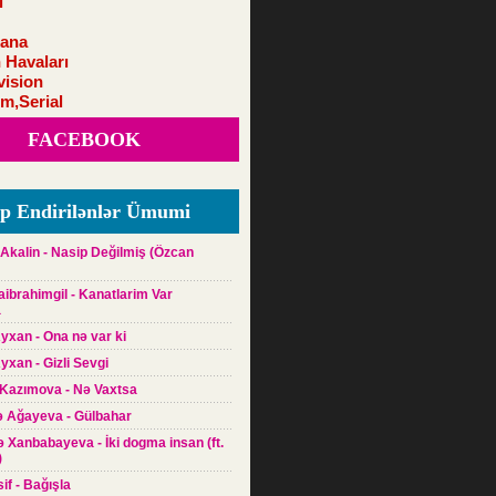
i
ana
 Havaları
vision
lm,Serial
FACEBOOK
p Endirilənlər Ümumi
Akalin - Nasip Değilmiş (Özcan
raibrahimgil - Kanatlarim Var
a
yxan - Ona nə var ki
yxan - Gizli Sevgi
 Kazımova - Nə Vaxtsa
ə Ağayeva - Gülbahar
yə Xanbabayeva - İki dogma insan (ft.
)
sif - Bağışla