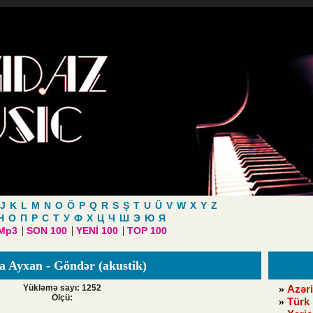
J
K
L
M
N
O
Ö
P
Q
R
S
Ş
T
U
Ü
V
W
X
Y
Z
Н
О
П
Р
С
Т
У
Ф
Х
Ц
Ч
Ш
Э
Ю
Я
|
|
|
 Mp3
SON 100
YENİ 100
TOP 100
a Ayxan - Göndər (akustik)
Yükləmə sayı: 1252
»
Azəri
Ölçü:
»
Türk