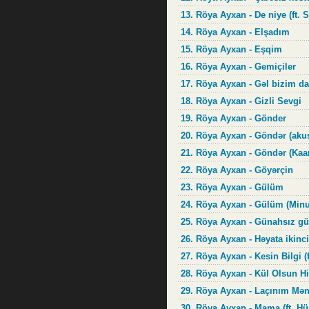
13. Röya Ayxan - De niye (ft. 
14. Röya Ayxan - Elşadım
15. Röya Ayxan - Eşqim
16. Röya Ayxan - Gemiçiler
17. Röya Ayxan - Gəl bizim da
18. Röya Ayxan - Gizli Sevgi
19. Röya Ayxan - Gönder
20. Röya Ayxan - Göndər (akus
21. Röya Ayxan - Göndər (Ka
22. Röya Ayxan - Göyərçin
23. Röya Ayxan - Gülüm
24. Röya Ayxan - Gülüm (Minu
25. Röya Ayxan - Günahsız g
26. Röya Ayxan - Həyata ikinc
27. Röya Ayxan - Kesin Bilgi 
28. Röya Ayxan - Kül Olsun H
29. Röya Ayxan - Laçınım Mə
30. Röya Ayxan - Mama (ft. Hü