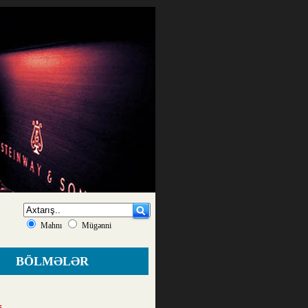
Mahnı
Mügənni
BÖLMƏLƏR