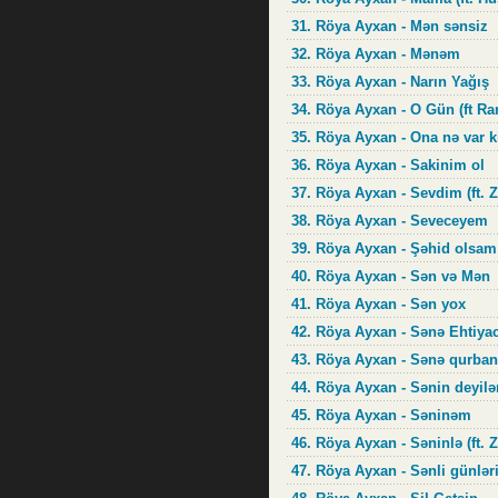
31. Röya Ayxan - Mən sənsiz
32. Röya Ayxan - Mənəm
33. Röya Ayxan - Narın Yağış
34. Röya Ayxan - O Gün (ft Ra
35. Röya Ayxan - Ona nə var k
36. Röya Ayxan - Sakinim ol
37. Röya Ayxan - Sevdim (ft. 
38. Röya Ayxan - Seveceyem
39. Röya Ayxan - Şəhid olsa
40. Röya Ayxan - Sən və Mən
41. Röya Ayxan - Sən yox
42. Röya Ayxan - Sənə Ehtiyac
43. Röya Ayxan - Sənə qurban
44. Röya Ayxan - Sənin deyil
45. Röya Ayxan - Səninəm
46. Röya Ayxan - Səninlə (ft. 
47. Röya Ayxan - Sənli günlə