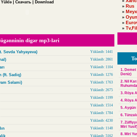
»
Xaric
Yüklə | Скачать | Download
»
Rus
»
Meyx
»
Oyun
»
Euro
»
Tv,Fi
ügənninin digər mp3-ləri
ft. Sevda Yahyayeva)
Yüklənib: 1441
To
nal)
Yüklənib: 2861
arı
Yüklənib: 1104
1. Demet 
Deniz)
 (ft. Sadiq)
Yüklənib: 1276
2. Nil Ka
iyam Səlami)
Yüklənib: 1763
Ruhumd
Yüklənib: 2675
3. Röya A
Yüklənib: 1199
4. Röya A
Yüklənib: 1514
5. Aygün
Yüklənib: 1784
6. Tünzal
Yüklənib: 4230
7. Zülfiy
Miri Yusif
dın
Yüklənib: 1148
8. Miri Yu
lik
Yüklənib: 5162