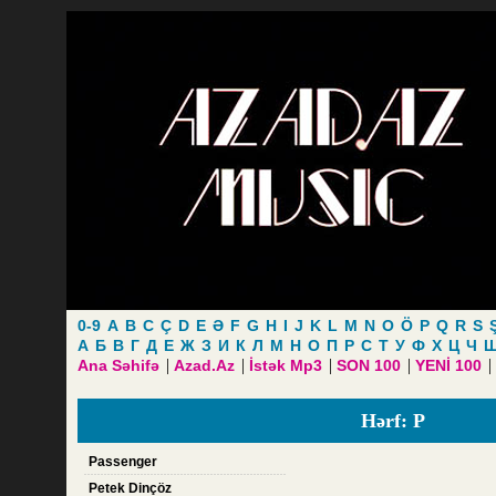
0-9
A
B
C
Ç
D
E
Ə
F
G
H
I
J
K
L
M
N
O
Ö
P
Q
R
S
А
Б
В
Г
Д
Е
Ж
З
И
К
Л
М
Н
О
П
Р
С
Т
У
Ф
Х
Ц
Ч
|
|
|
|
|
Ana Səhifə
Azad.Az
İstək Mp3
SON 100
YENİ 100
Hərf: P
Passenger
Petek Dinçöz