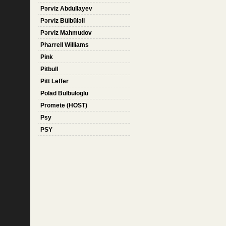
Pərviz Abdullayev
Pərviz Bülbüləli
Pərviz Mahmudov
Pharrell Williams
Pink
Pitbull
Pitt Leffer
Polad Bulbuloglu
Promete (HOST)
Psy
PSY