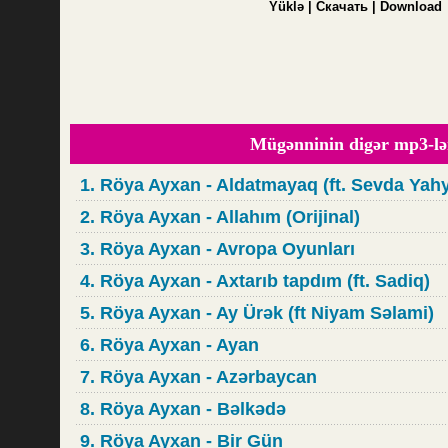
Yüklə | Скачать | Download
Mügənninin digər mp3-lə
1. Röya Ayxan - Aldatmayaq (ft. Sevda Yah
2. Röya Ayxan - Allahım (Orijinal)
3. Röya Ayxan - Avropa Oyunları
4. Röya Ayxan - Axtarıb tapdım (ft. Sadiq)
5. Röya Ayxan - Ay Ürək (ft Niyam Səlami)
6. Röya Ayxan - Ayan
7. Röya Ayxan - Azərbaycan
8. Röya Ayxan - Bəlkədə
9. Röya Ayxan - Bir Gün