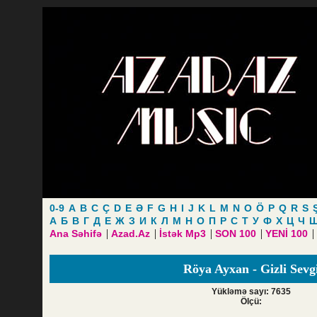
0-9
A
B
C
Ç
D
E
Ə
F
G
H
I
J
K
L
M
N
O
Ö
P
Q
R
S
А
Б
В
Г
Д
Е
Ж
З
И
К
Л
М
Н
О
П
Р
С
Т
У
Ф
Х
Ц
Ч
|
|
|
|
|
Ana Səhifə
Azad.Az
İstək Mp3
SON 100
YENİ 100
Röya Ayxan - Gizli Sevg
Yükləmə sayı: 7635
Ölçü: