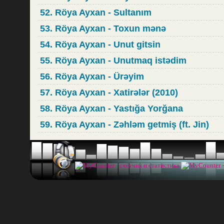
52. Röya Ayxan - Sultanım
53. Röya Ayxan - Toxun mənə
54. Röya Ayxan - Unut gitsin
55. Röya Ayxan - Unutmaq istədim
56. Röya Ayxan - Ürəyim
57. Röya Ayxan - Xatirələr (2010)
58. Röya Ayxan - Yastığa Yorğana
59. Röya Ayxan - Zəhləm getmiş (ft. Jin)