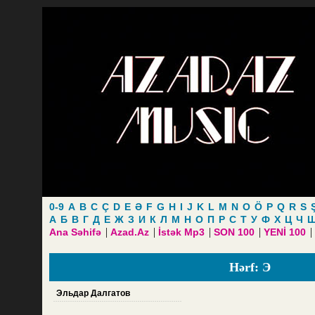
0-9
A
B
C
Ç
D
E
Ə
F
G
H
I
J
K
L
M
N
O
Ö
P
Q
R
S
А
Б
В
Г
Д
Е
Ж
З
И
К
Л
М
Н
О
П
Р
С
Т
У
Ф
Х
Ц
Ч
|
|
|
|
|
Ana Səhifə
Azad.Az
İstək Mp3
SON 100
YENİ 100
Hərf: Э
Эльдар Далгатов