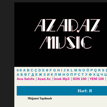
0-9
A
B
C
Ç
D
E
Ə
F
G
H
I
J
K
L
M
N
O
Ö
P
Q
R
S
А
Б
В
Г
Д
Е
Ж
З
И
К
Л
М
Н
О
П
Р
С
Т
У
Ф
Х
Ц
Ч
|
|
|
|
|
Ana Səhifə
Azad.Az
İstək Mp3
SON 100
YENİ 100
Hərf: Я
Müğənni Tapılmadı