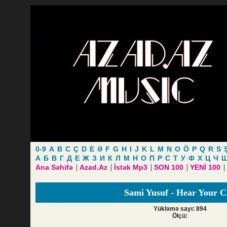
0-9
A
B
C
Ç
D
E
Ə
F
G
H
I
J
K
L
M
N
O
Ö
P
Q
R
S
А
Б
В
Г
Д
Е
Ж
З
И
К
Л
М
Н
О
П
Р
С
Т
У
Ф
Х
Ц
Ч
|
|
|
|
|
Ana Səhifə
Azad.Az
İstək Mp3
SON 100
YENİ 100
Sami Yusuf - Hear Your C
Yükləmə sayı: 894
Ölçü: